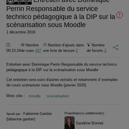
Perrin Responsable du service
technico pédagogique à la DIP sur la
scénarisation sous Moodle
1 décembre 2019
Durée :
Nombre
Nombre d’ajouts dans
Nombre
00:23:24
de vues
437
une liste de lecture
2
de favoris
2
Entretien avec Dominique Perrin Responsable du service technico
pédagogique à la DIP sur la scénarisation sous Moodle
Cet entretien sera suivi d'autres extraits et notamment d' exemples
de cours scénarisés sous Moodle.(janvier 2020)
Mots clés :
moodle
scenarisation
Informations
Fabienne Gantier
Propriétaire(s) additionnel(s) :
Ajouté par :
(fabienne.gantier)
Sandrine Bonnet