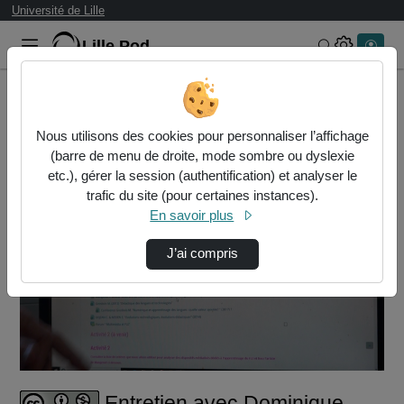
Université de Lille
Lille.Pod
Rechercher 
Accueil
Vidéos
Entretien avec Dominique Perrin Responsable …
Nous utilisons des cookies pour personnaliser l’affichage
(barre de menu de droite, mode sombre ou dyslexie
etc.), gérer la session (authentification) et analyser le
trafic du site (pour certaines instances).
En savoir plus
J’ai compris
Lire
la
vidéo
Entretien avec Dominique