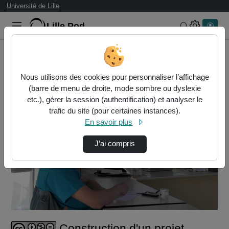
Université de Lille
Lille.Pod
Rechercher 
Accueil
Vidéos
Construction d'un projet événementiel : étud…
Nous utilisons des cookies pour personnaliser l’affichage
(barre de menu de droite, mode sombre ou dyslexie
etc.), gérer la session (authentification) et analyser le
trafic du site (pour certaines instances).
En savoir plus
J’ai compris
Lire
la
vidéo
Construction d'un projet