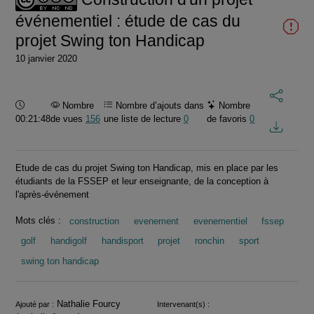
événementiel : étude de cas du
projet Swing ton Handicap
10 janvier 2020
Durée :
Nombre
Nombre d’ajouts dans
Nombre
00:21:48
de vues
156
une liste de lecture
0
de favoris
0
Etude de cas du projet Swing ton Handicap, mis en place par les
étudiants de la FSSEP et leur enseignante, de la conception à
l'après-événement
Mots clés :
construction
evenement
evenementiel
fssep
golf
handigolf
handisport
projet
ronchin
sport
swing ton handicap
Informations
Nathalie Fourcy
Ajouté par :
Intervenant(s) :