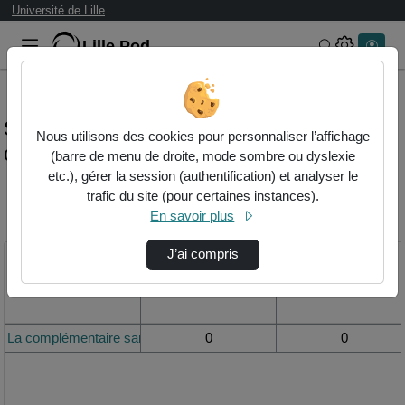
Université de Lille
Lille.Pod
Rechercher 
Statistiques de visualisation de la vidéo La
Nous utilisons des cookies pour personnaliser l’affichage
complémentaire santé
(barre de menu de droite, mode sombre ou dyslexie
etc.), gérer la session (authentification) et analyser le
trafic du site (pour certaines instances).
Modifier la période de
En savoir plus
visualisation
J’ai compris
Titre
Vue de la journée
Vue du mois
La complémentaire santé
0
0