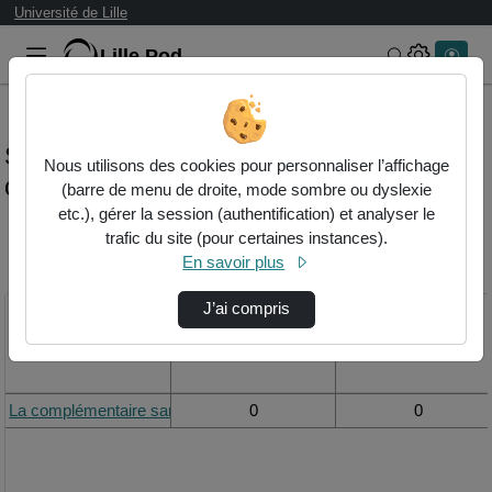
Université de Lille
Lille.Pod
Rechercher 
Statistiques de visualisation de la vidéo La
Nous utilisons des cookies pour personnaliser l’affichage
complémentaire santé
(barre de menu de droite, mode sombre ou dyslexie
etc.), gérer la session (authentification) et analyser le
trafic du site (pour certaines instances).
Modifier la période de
En savoir plus
visualisation
J’ai compris
Titre
Vue de la journée
Vue du mois
La complémentaire santé
0
0