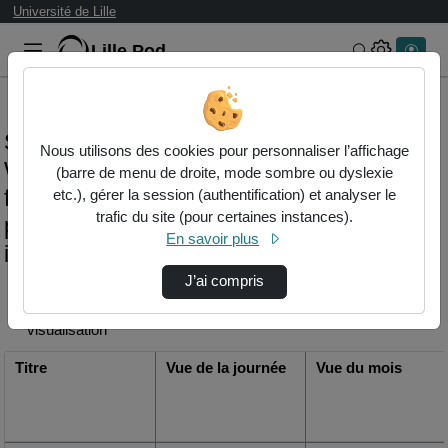
Université de Lille
Lille.Pod
Rechercher 
Statistiques de visualisation de la vidéo
Nous utilisons des cookies pour personnaliser l’affichage
Webinaire "cartographie des obstacles et
(barre de menu de droite, mode sombre ou dyslexie
facilitateurs dans le parcours de vie des
etc.), gérer la session (authentification) et analyser le
trafic du site (pour certaines instances).
personnes avec une déficience
En savoir plus
intellectuelle" - projet i said
J’ai compris
Modifier la période de
visualisation
Titre
Vue de la journée
Vue du mois