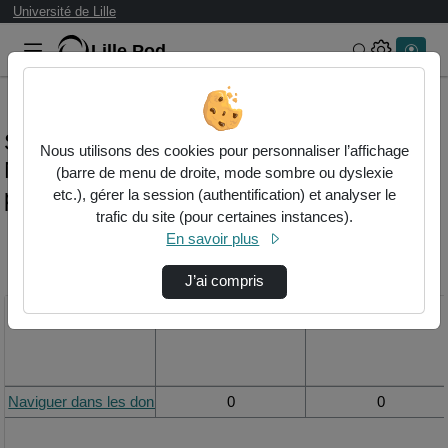
Université de Lille
Lille.Pod
Rechercher 
Statistiques de visualisation de la vidéo
Nous utilisons des cookies pour personnaliser l’affichage
Naviguer dans les données kibana
(barre de menu de droite, mode sombre ou dyslexie
principe de base
etc.), gérer la session (authentification) et analyser le
trafic du site (pour certaines instances).
En savoir plus
Modifier la période de
visualisation
J’ai compris
Titre
Vue de la journée
Vue du mois
Naviguer dans les données Kibana principe de base
0
0