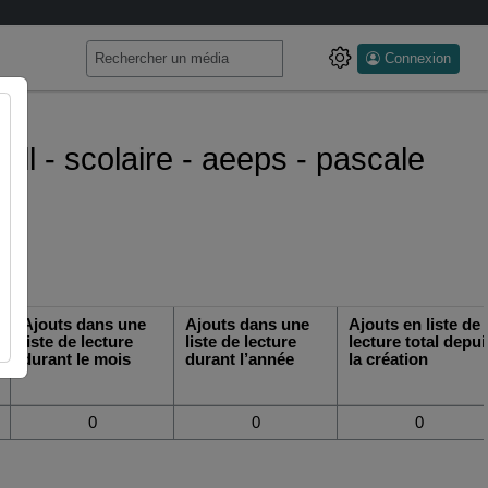
Connexion
all - scolaire - aeeps - pascale
Ajouts dans une
Ajouts dans une
Ajouts en liste de
liste de lecture
liste de lecture
lecture total depui
durant le mois
durant l’année
la création
0
0
0