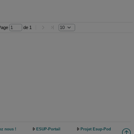
Page 
 de 
1
ez nous !
ESUP-Portail
Projet Esup-Pod