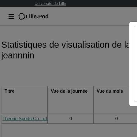
Université de Lille
Lille.Pod
Statistiques de visualisation de la 
jeannnin
Titre
Vue de la journée
Vue du mois
Théorie Sports Co - p1 - Handball - Scolaire - AEEPS - Pascale Je
0
0