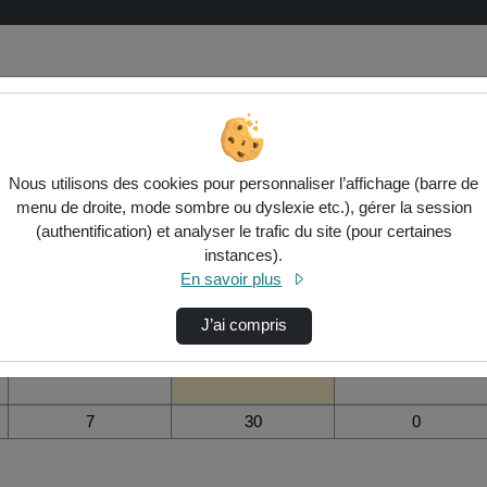
vidéo Théorie sports co - p1 - handb
Nous utilisons des cookies pour personnaliser l’affichage (barre de
menu de droite, mode sombre ou dyslexie etc.), gérer la session
(authentification) et analyser le trafic du site (pour certaines
instances).
Modifier la période de
En savoir plus
visualisation
Vue de l’année
Vue totale depuis
Ajouts dans une
J’ai compris
création
liste de lecture
durant la journée
annnin
7
30
0