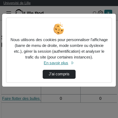
Université de Lille
Lille.Pod
Rechercher 
Statistiques de visualisation de la vidéo
Nous utilisons des cookies pour personnaliser l’affichage
Faire flotter des bulles de savon
(barre de menu de droite, mode sombre ou dyslexie
etc.), gérer la session (authentification) et analyser le
trafic du site (pour certaines instances).
Modifier la période de
En savoir plus
visualisation
J’ai compris
Titre
Vue de la journée
Vue du mois
Faire flotter des bulles de savon
0
0