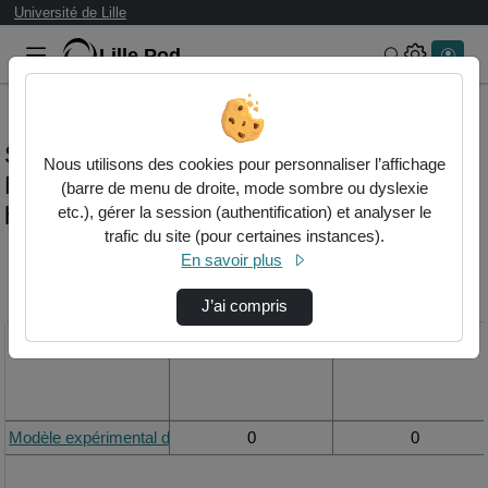
Université de Lille
Lille.Pod
Rechercher 
Statistiques de visualisation de la vidéo
Nous utilisons des cookies pour personnaliser l’affichage
Modèle expérimental de la respiration
(barre de menu de droite, mode sombre ou dyslexie
humaine
etc.), gérer la session (authentification) et analyser le
trafic du site (pour certaines instances).
En savoir plus
Modifier la période de
visualisation
J’ai compris
Titre
Vue de la journée
Vue du mois
Modèle expérimental de la respiration humaine
0
0