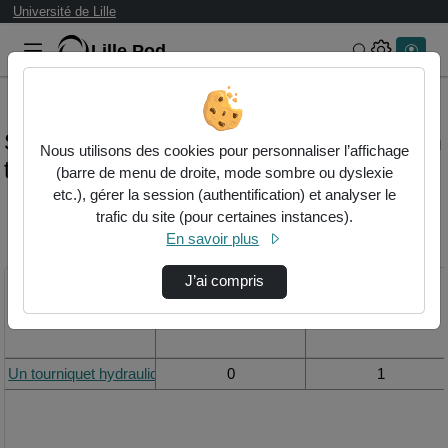
Université de Lille
Lille.Pod
Rechercher 
Statistiques de visualisation de la vidéo Un
Nous utilisons des cookies pour personnaliser l’affichage
tourniquet hydraulique
(barre de menu de droite, mode sombre ou dyslexie
etc.), gérer la session (authentification) et analyser le
trafic du site (pour certaines instances).
Modifier la période de
En savoir plus
visualisation
J’ai compris
Titre
Vue de la journée
Vue du mois
Un tourniquet hydraulique
0
1