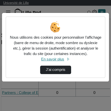
Université de Lille
Lille.Pod
Rechercher 
Statistiques de visualisation de la vidéo
Nous utilisons des cookies pour personnaliser l’affichage
Partners : college of europe
(barre de menu de droite, mode sombre ou dyslexie
etc.), gérer la session (authentification) et analyser le
trafic du site (pour certaines instances).
Modifier la période de
En savoir plus
visualisation
J’ai compris
Titre
Vue de la journée
Vue du mois
Partners : College of Europe
0
0