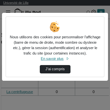
Université de Lille
Lille.Pod
Rechercher 
Statistiques de visualisation de la vidéo La
Nous utilisons des cookies pour personnaliser l’affichage
centrifugeuse
(barre de menu de droite, mode sombre ou dyslexie
etc.), gérer la session (authentification) et analyser le
trafic du site (pour certaines instances).
Modifier la période de
En savoir plus
visualisation
J’ai compris
Titre
Vue de la journée
Vue du mois
La centrifugeuse
0
0