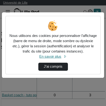
Université de Lille
Lille.Pod
Rechercher 
Statistiques de visualisation de la vidéo
Nous utilisons des cookies pour personnaliser l’affichage
Basket coach - tuto pour présenter des
(barre de menu de droite, mode sombre ou dyslexie
schémas
etc.), gérer la session (authentification) et analyser le
trafic du site (pour certaines instances).
En savoir plus
Modifier la période de
visualisation
J’ai compris
Titre
Vue de la journée
Vue du mois
Basket coach - tuto pour présenter des schémas
0
3