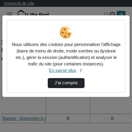
Université de Lille
Lille.Pod
Rechercher 
Statistiques de visualisation de la vidéo
Nous utilisons des cookies pour personnaliser l’affichage
Basket - apprendre à circuler en basket -
(barre de menu de droite, mode sombre ou dyslexie
organisation offensive collective v2
etc.), gérer la session (authentification) et analyser le
trafic du site (pour certaines instances).
En savoir plus
Modifier la période de
visualisation
J’ai compris
Titre
Vue de la journée
Vue du mois
Basket - Apprendre à circuler en BASKET - Organisation offensive c
0
0