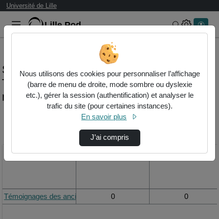
Université de Lille
Lille.Pod
Rechercher 
Statistiques de visualisation de la vidéo
Nous utilisons des cookies pour personnaliser l’affichage
Témoignages des anciens étudiants du
(barre de menu de droite, mode sombre ou dyslexie
master ipm-rfa - première partie
etc.), gérer la session (authentification) et analyser le
trafic du site (pour certaines instances).
En savoir plus
Modifier la période de
visualisation
J’ai compris
Titre
Vue de la journée
Vue du mois
Témoignages des anciens étudiants du master IPM-RFA - première 
0
0