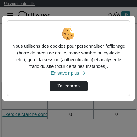
Université de Lille
Lille.Pod
Rechercher 
Statistiques de visualisation de la vidéo
Nous utilisons des cookies pour personnaliser l’affichage
Exercice marché concurrentiel long terme
(barre de menu de droite, mode sombre ou dyslexie
etc.), gérer la session (authentification) et analyser le
trafic du site (pour certaines instances).
Modifier la période de
En savoir plus
visualisation
J’ai compris
Titre
Vue de la journée
Vue du mois
Exercice Marché concurrentiel Long terme
0
0