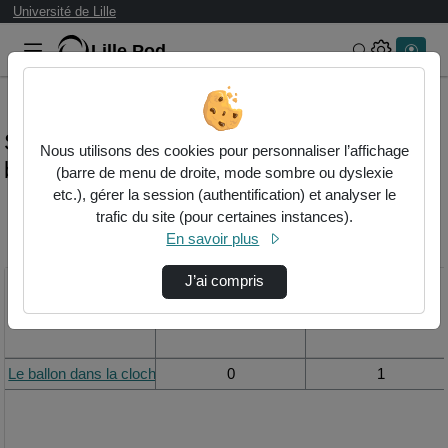
Université de Lille
Lille.Pod
Rechercher 
Statistiques de visualisation de la vidéo Le
Nous utilisons des cookies pour personnaliser l’affichage
ballon dans la cloche à vide
(barre de menu de droite, mode sombre ou dyslexie
etc.), gérer la session (authentification) et analyser le
trafic du site (pour certaines instances).
Modifier la période de
En savoir plus
visualisation
J’ai compris
Titre
Vue de la journée
Vue du mois
Le ballon dans la cloche à vide
0
1