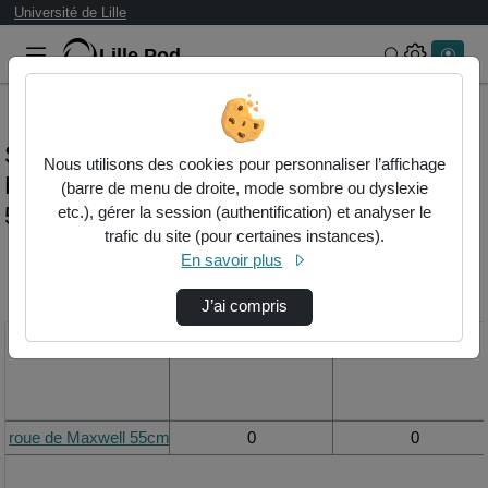
Université de Lille
Lille.Pod
Rechercher 
Statistiques de visualisation de la vidéo
Nous utilisons des cookies pour personnaliser l’affichage
Roue de maxwell
(barre de menu de droite, mode sombre ou dyslexie
55cm_mesure_temps_chute_2eme_essai
etc.), gérer la session (authentification) et analyser le
trafic du site (pour certaines instances).
En savoir plus
Modifier la période de
visualisation
J’ai compris
Titre
Vue de la journée
Vue du mois
roue de Maxwell 55cm_mesure_temps_chute_2eme_essai
0
0