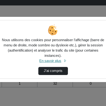
ues de visualisation de la vidéo Epi
Nous utilisons des cookies pour personnaliser l’affichage (barre de
menu de droite, mode sombre ou dyslexie etc.), gérer la session
Modifier la période de
(authentification) et analyser le trafic du site (pour certaines
visualisation
instances).
En savoir plus
Vue de l’année
Vue totale depuis
Ajouts dans une
création
liste de lecture
durant la journée
J’ai compris
1
32
0