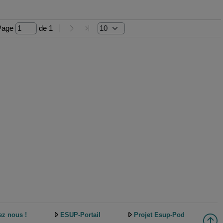
Page 
 de 
1
ez nous !
ESUP-Portail
Projet Esup-Pod