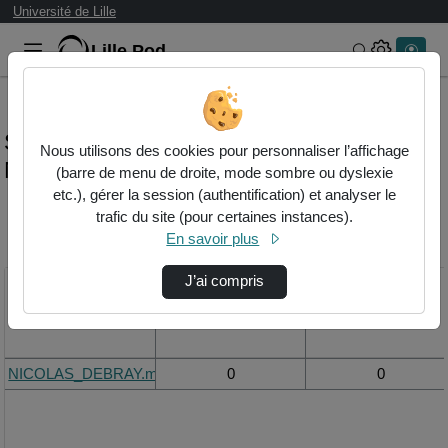
Université de Lille
Lille.Pod
Rechercher 
Statistiques de visualisation de la vidéo
Nous utilisons des cookies pour personnaliser l’affichage
Nicolas_debray.mp4
(barre de menu de droite, mode sombre ou dyslexie
etc.), gérer la session (authentification) et analyser le
trafic du site (pour certaines instances).
Modifier la période de
En savoir plus
visualisation
J’ai compris
Titre
Vue de la journée
Vue du mois
NICOLAS_DEBRAY.mp4
0
0