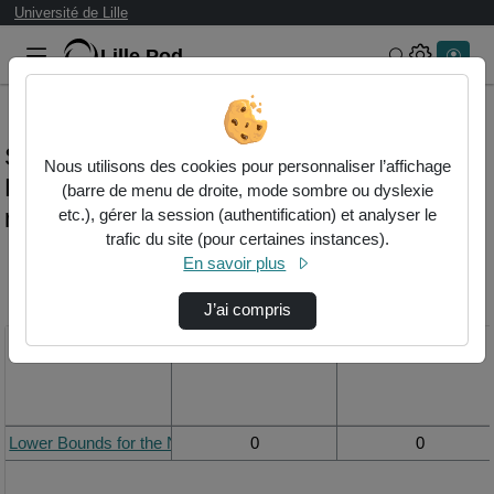
Université de Lille
Lille.Pod
Rechercher 
Statistiques de visualisation de la vidéo
Nous utilisons des cookies pour personnaliser l’affichage
Lower bounds for the number of
(barre de menu de droite, mode sombre ou dyslexie
repetitions in 2d strings
etc.), gérer la session (authentification) et analyser le
trafic du site (pour certaines instances).
En savoir plus
Modifier la période de
visualisation
J’ai compris
Titre
Vue de la journée
Vue du mois
Lower Bounds for the Number of Repetitions in 2D Strings
0
0