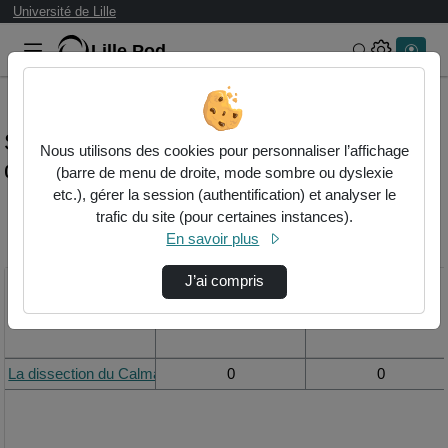
Université de Lille
Lille.Pod
Rechercher 
Statistiques de visualisation de la vidéo La
Nous utilisons des cookies pour personnaliser l’affichage
dissection du calmar
(barre de menu de droite, mode sombre ou dyslexie
etc.), gérer la session (authentification) et analyser le
trafic du site (pour certaines instances).
Modifier la période de
En savoir plus
visualisation
J’ai compris
Titre
Vue de la journée
Vue du mois
La dissection du Calmar
0
0