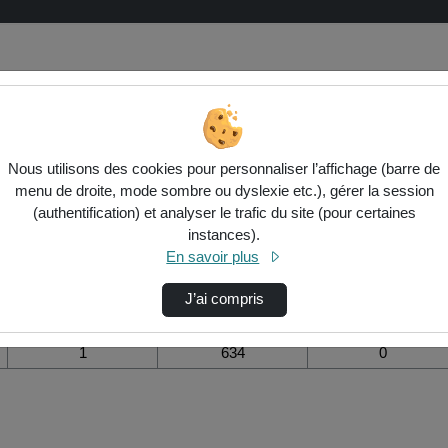
es de visualisation de la vidéo Phy
Nous utilisons des cookies pour personnaliser l’affichage (barre de
menu de droite, mode sombre ou dyslexie etc.), gérer la session
Modifier la période de
(authentification) et analyser le trafic du site (pour certaines
visualisation
instances).
En savoir plus
Vue de l’année
Vue totale depuis
Ajouts dans une
création
liste de lecture
durant la journée
J’ai compris
1
634
0