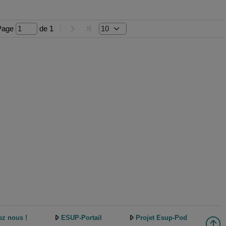
Page 
 de 
1
ez nous !
ESUP-Portail
Projet Esup-Pod