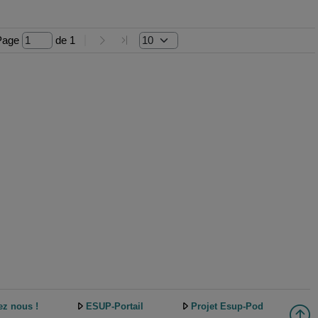
Page 
 de 
1
ez nous !
ESUP-Portail
Projet Esup-Pod