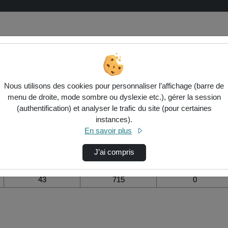
ion de la vidéo 8 - comment lancer 
Nous utilisons des cookies pour personnaliser l’affichage (barre de
menu de droite, mode sombre ou dyslexie etc.), gérer la session
Modifier la période de
(authentification) et analyser le trafic du site (pour certaines
visualisation
instances).
En savoir plus
Vue de l’année
Vue totale depuis
Ajouts dans une
création
liste de lecture
durant la journée
J’ai compris
43
715
0