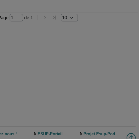
Page 
 de 
1
ez nous !
ESUP-Portail
Projet Esup-Pod