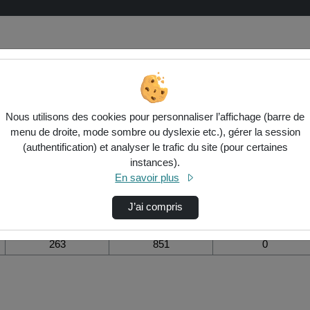
ation de la vidéo Maximisation du p
Nous utilisons des cookies pour personnaliser l’affichage (barre de
menu de droite, mode sombre ou dyslexie etc.), gérer la session
Modifier la période de
(authentification) et analyser le trafic du site (pour certaines
visualisation
instances).
En savoir plus
Vue de l’année
Vue totale depuis
Ajouts dans une
création
liste de lecture
durant la journée
J’ai compris
263
851
0