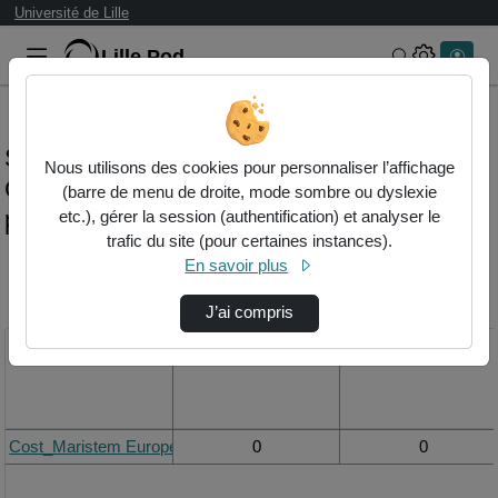
Université de Lille
Lille.Pod
Rechercher 
Statistiques de visualisation de la vidéo
Nous utilisons des cookies pour personnaliser l’affichage
Cost_maristem european
(barre de menu de droite, mode sombre ou dyslexie
program_macrostomum lignano
etc.), gérer la session (authentification) et analyser le
trafic du site (pour certaines instances).
En savoir plus
Modifier la période de
visualisation
J’ai compris
Titre
Vue de la journée
Vue du mois
Cost_Maristem European Program_Macrostomum lignano
0
0