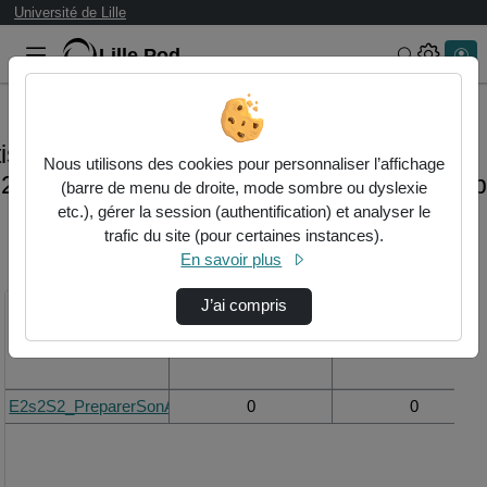
Université de Lille
Lille.Pod
Rechercher
tistiques de visualisation de la vidéo
Nous utilisons des cookies pour personnaliser l’affichage
2s2_preparersonactivitedenseignement.m
(barre de menu de droite, mode sombre ou dyslexie
etc.), gérer la session (authentification) et analyser le
trafic du site (pour certaines instances).
Modifier la période de
En savoir plus
visualisation
J’ai compris
Titre
Vue de la journée
Vue du mois
E2s2S2_PreparerSonActiviteDEnseignement.mp4
0
0