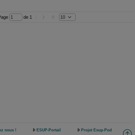
Page 
 de 
1
ez nous !
ESUP-Portail
Projet Esup-Pod