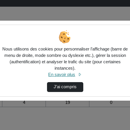
de la vidéo Cycle d’ateliers respado
Nous utilisons des cookies pour personnaliser l’affichage (barre de
menu de droite, mode sombre ou dyslexie etc.), gérer la session
Modifier la période de
(authentification) et analyser le trafic du site (pour certaines
visualisation
instances).
En savoir plus
Vue de l’année
Vue totale depuis
Ajouts dans une
création
liste de lecture
durant la journée
J’ai compris
4
19
0