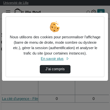
Université de Lille
Lille.Pod
Rechercher 
Statistiques de visualisation de la vidéo La
Nous utilisons des cookies pour personnaliser l’affichage
cité d'urgence - film réalisé dans le cadre
(barre de menu de droite, mode sombre ou dyslexie
de la licence d'ethnologie
etc.), gérer la session (authentification) et analyser le
trafic du site (pour certaines instances).
En savoir plus
Modifier la période de
visualisation
J’ai compris
Titre
Vue de la journée
Vue du mois
La cité d'urgence - Film réalisé dans le cadre de la licence d'ethnolo
0
0