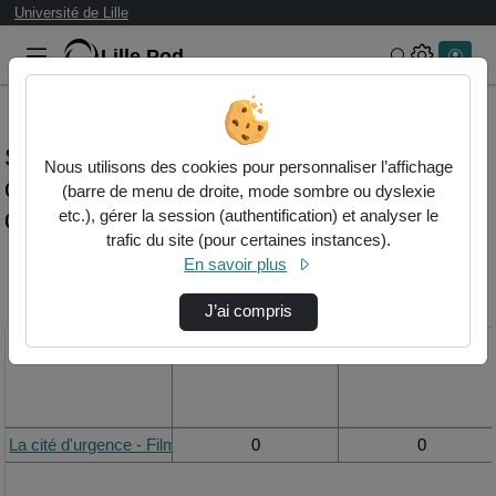
Université de Lille
Lille.Pod
Rechercher 
Statistiques de visualisation de la vidéo La
Nous utilisons des cookies pour personnaliser l’affichage
cité d'urgence - film réalisé dans le cadre
(barre de menu de droite, mode sombre ou dyslexie
de la licence d'ethnologie
etc.), gérer la session (authentification) et analyser le
trafic du site (pour certaines instances).
En savoir plus
Modifier la période de
visualisation
J’ai compris
Titre
Vue de la journée
Vue du mois
La cité d'urgence - Film réalisé dans le cadre de la licence d'ethnolo
0
0