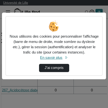
Université de Lille
Lille.Pod
Rechercher 
Statistiques de visualisation de la vidéo
Nous utilisons des cookies pour personnaliser l’affichage
267_acidocétose diabétique
(barre de menu de droite, mode sombre ou dyslexie
etc.), gérer la session (authentification) et analyser le
trafic du site (pour certaines instances).
Modifier la période de
En savoir plus
visualisation
J’ai compris
Titre
Vue de la journée
Vue du mois
267_Acidocétose diabétique
0
0