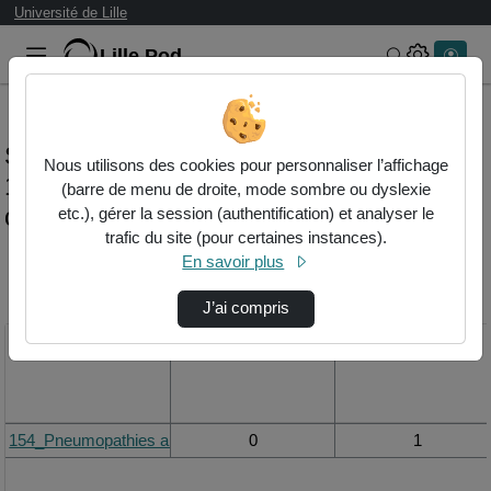
Université de Lille
Lille.Pod
Rechercher 
Statistiques de visualisation de la vidéo
Nous utilisons des cookies pour personnaliser l’affichage
154_pneumopathies aiguës
(barre de menu de droite, mode sombre ou dyslexie
communautaires graves
etc.), gérer la session (authentification) et analyser le
trafic du site (pour certaines instances).
En savoir plus
Modifier la période de
visualisation
J’ai compris
Titre
Vue de la journée
Vue du mois
154_Pneumopathies aiguës communautaires graves
0
1