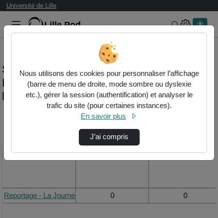
Université de Lille
Lille.Pod
Rechercher 
Statistiques de visualisation de la vidéo
Nous utilisons des cookies pour personnaliser l’affichage
Reportage - la journée portes ouvertes de
(barre de menu de droite, mode sombre ou dyslexie
l'université de lille
etc.), gérer la session (authentification) et analyser le
trafic du site (pour certaines instances).
En savoir plus
Modifier la période de
visualisation
J’ai compris
Titre
Vue de la journée
Vue du mois
Reportage - La Journée Portes Ouvertes de l'Université de Lille
0
0