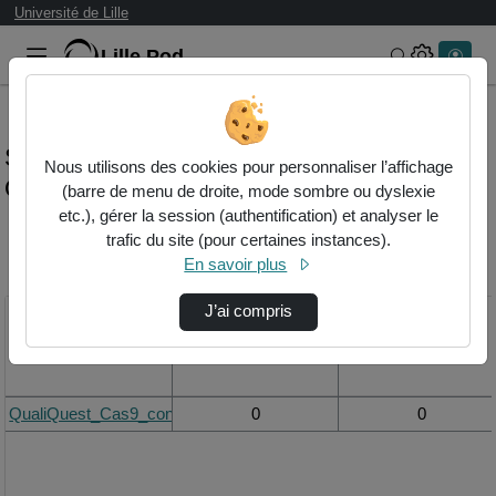
Université de Lille
Lille.Pod
Rechercher 
Statistiques de visualisation de la vidéo
Nous utilisons des cookies pour personnaliser l’affichage
Qualiquest_cas9_contexte1.mp4
(barre de menu de droite, mode sombre ou dyslexie
etc.), gérer la session (authentification) et analyser le
trafic du site (pour certaines instances).
Modifier la période de
En savoir plus
visualisation
J’ai compris
Titre
Vue de la journée
Vue du mois
QualiQuest_Cas9_contexte1.mp4
0
0