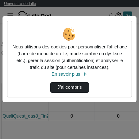
Université de Lille
Lille.Pod
Rechercher 
Statistiques de visualisation de la vidéo
Nous utilisons des cookies pour personnaliser l’affichage
Qualiquest_cas8_fin2.mp4
(barre de menu de droite, mode sombre ou dyslexie
etc.), gérer la session (authentification) et analyser le
trafic du site (pour certaines instances).
Modifier la période de
En savoir plus
visualisation
J’ai compris
Titre
Vue de la journée
Vue du mois
QualiQuest_cas8_Fin2.mp4
0
0