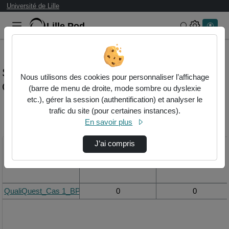
Université de Lille
Lille.Pod
Rechercher 
Statistiques de visualisation de la vidéo
Nous utilisons des cookies pour personnaliser l’affichage
Qualiquest_cas 1_bpf.mp4
(barre de menu de droite, mode sombre ou dyslexie
etc.), gérer la session (authentification) et analyser le
trafic du site (pour certaines instances).
Modifier la période de
En savoir plus
visualisation
J’ai compris
Titre
Vue de la journée
Vue du mois
QualiQuest_Cas 1_BPF.mp4
0
0