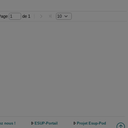
Page 
 de 
1
ez nous !
ESUP-Portail
Projet Esup-Pod