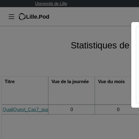
Université de Lille
Lille.Pod
Statistiques de v
Titre
Vue de la journée
Vue du mois
QualiQuest_Cas7_qualité.mp4
0
0