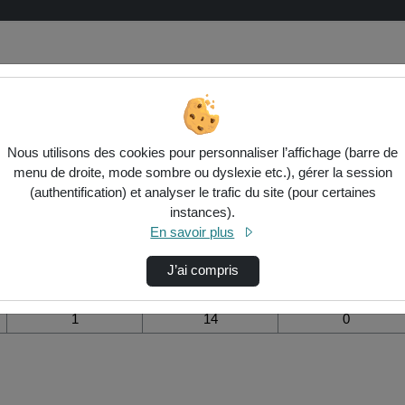
isualisation de la vidéo Qualiques
Nous utilisons des cookies pour personnaliser l’affichage (barre de
menu de droite, mode sombre ou dyslexie etc.), gérer la session
Modifier la période de
(authentification) et analyser le trafic du site (pour certaines
visualisation
instances).
En savoir plus
Vue de l’année
Vue totale depuis
Ajouts dans une
création
liste de lecture
durant la journée
J’ai compris
1
14
0