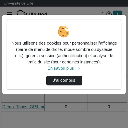
Université de Lille
Lille.Pod
Rechercher 
Statistiques de visualisation de la vidéo
Nous utilisons des cookies pour personnaliser l’affichage
Demo_trions_gp4.mov
(barre de menu de droite, mode sombre ou dyslexie
etc.), gérer la session (authentification) et analyser le
trafic du site (pour certaines instances).
Modifier la période de
En savoir plus
visualisation
J’ai compris
Titre
Vue de la journée
Vue du mois
Demo_Trions_GP4.mov
0
0