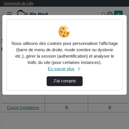
Université de Lille
Lille.Pod
Rechercher 
Statistiques de visualisation de la vidéo
Nous utilisons des cookies pour personnaliser l’affichage
Ouvrir l'emblème
(barre de menu de droite, mode sombre ou dyslexie
etc.), gérer la session (authentification) et analyser le
trafic du site (pour certaines instances).
Modifier la période de
En savoir plus
visualisation
J’ai compris
Titre
Vue de la journée
Vue du mois
Ouvrir l'emblème
0
0