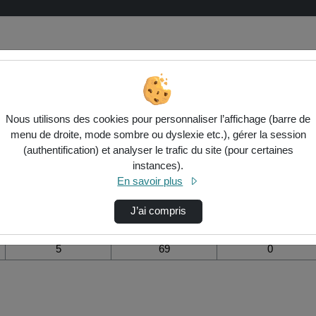
isation de la vidéo Suites et séries
Nous utilisons des cookies pour personnaliser l’affichage (barre de
menu de droite, mode sombre ou dyslexie etc.), gérer la session
Modifier la période de
(authentification) et analyser le trafic du site (pour certaines
visualisation
instances).
En savoir plus
Vue de l’année
Vue totale depuis
Ajouts dans une
création
liste de lecture
durant la journée
J’ai compris
5
69
0