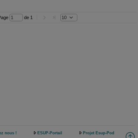
Page 
 de 
1
ez nous !
ESUP-Portail
Projet Esup-Pod