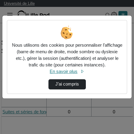
Université de Lille
Lille.Pod
Rechercher 
Statistiques de visualisation de la vidéo
Nous utilisons des cookies pour personnaliser l’affichage
Suites et séries de fonctions - cours 8
(barre de menu de droite, mode sombre ou dyslexie
etc.), gérer la session (authentification) et analyser le
trafic du site (pour certaines instances).
Modifier la période de
En savoir plus
visualisation
J’ai compris
Titre
Vue de la journée
Vue du mois
Suites et séries de fonctions - cours 8
0
0