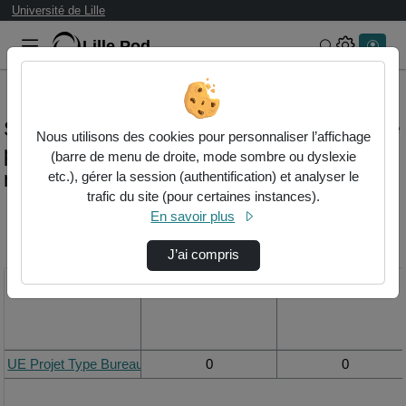
Université de Lille
Lille.Pod
Rechercher 
Statistiques de visualisation de la vidéo Ue
Nous utilisons des cookies pour personnaliser l’affichage
projet type bureau d'etude (master
(barre de menu de droite, mode sombre ou dyslexie
réseaux et télécommunications)
etc.), gérer la session (authentification) et analyser le
trafic du site (pour certaines instances).
En savoir plus
Modifier la période de
visualisation
J’ai compris
Titre
Vue de la journée
Vue du mois
UE Projet Type Bureau d'Etude (Master Réseaux et Télécommunica
0
0