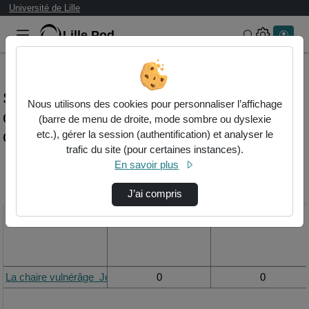
Université de Lille
Lille.Pod
Rechercher 
Statistiques de visualisation de la vidéo La
Nous utilisons des cookies pour personnaliser l’affichage
chaire vulnérâge jean-baptiste beuscart -
(barre de menu de droite, mode sombre ou dyslexie
carla di martino
etc.), gérer la session (authentification) et analyser le
trafic du site (pour certaines instances).
En savoir plus
Modifier la période de
visualisation
J’ai compris
Titre
Vue de la journée
Vue du mois
La chaire vulnérâge  Jean-Baptiste Beuscart - Carla Di Martino
0
0