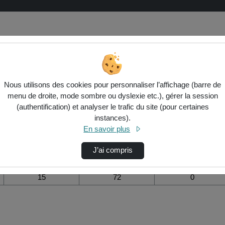
ion de la vidéo Construction histori
Nous utilisons des cookies pour personnaliser l’affichage (barre de
menu de droite, mode sombre ou dyslexie etc.), gérer la session
Modifier la période de
(authentification) et analyser le trafic du site (pour certaines
visualisation
instances).
En savoir plus
Vue de l’année
Vue totale depuis
Ajouts dans une
création
liste de lecture
durant la journée
J’ai compris
15
72
0