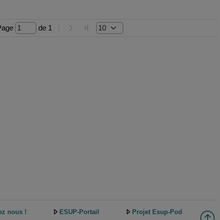
Page 
 de 
1
ez nous !
ESUP-Portail
Projet Esup-Pod