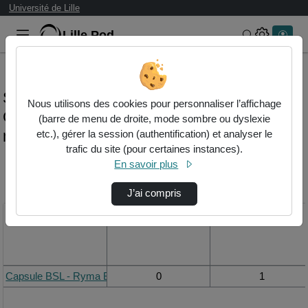
Université de Lille
Lille.Pod
Rechercher 
Statistiques de visualisation de la vidéo
Nous utilisons des cookies pour personnaliser l’affichage
Capsule bsl - ryma benlakehal & le stress
(barre de menu de droite, mode sombre ou dyslexie
maternel
etc.), gérer la session (authentification) et analyser le
trafic du site (pour certaines instances).
En savoir plus
Modifier la période de
visualisation
J’ai compris
Titre
Vue de la journée
Vue du mois
Capsule BSL - Ryma Benlakehal & le stress maternel
0
1