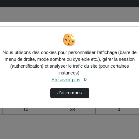
 de la vidéo Chapitre 4, savoir-faire
Nous utilisons des cookies pour personnaliser l’affichage (barre de
menu de droite, mode sombre ou dyslexie etc.), gérer la session
Modifier la période de
(authentification) et analyser le trafic du site (pour certaines
visualisation
instances).
En savoir plus
Vue de l’année
Vue totale depuis
Ajouts dans une
création
liste de lecture
durant la journée
J’ai compris
10
28
0