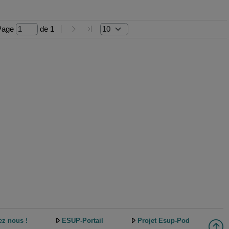
Page 
 de 
1
ez nous !
ESUP-Portail
Projet Esup-Pod