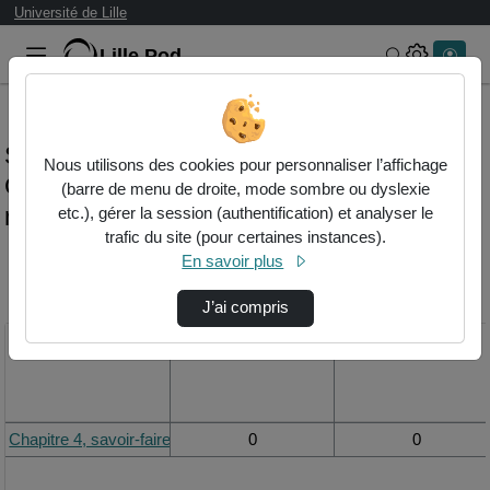
Université de Lille
Lille.Pod
Rechercher 
Statistiques de visualisation de la vidéo
Nous utilisons des cookies pour personnaliser l’affichage
Chapitre 4, savoir-faire 4-6-7, exercice 1,
(barre de menu de droite, mode sombre ou dyslexie
résolution
etc.), gérer la session (authentification) et analyser le
trafic du site (pour certaines instances).
En savoir plus
Modifier la période de
visualisation
J’ai compris
Titre
Vue de la journée
Vue du mois
Chapitre 4, savoir-faire 4-6-7, exercice 1, résolution
0
0