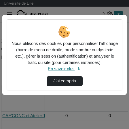
Université de Lille
Lille.Pod
Rechercher 
Statistiques de visualisation de la vidéo
Nous utilisons des cookies pour personnaliser l’affichage
Caf'conc et atelier théâtre le 4 juin 2024.
(barre de menu de droite, mode sombre ou dyslexie
retour en images.
etc.), gérer la session (authentification) et analyser le
trafic du site (pour certaines instances).
En savoir plus
Modifier la période de
visualisation
J’ai compris
Titre
Vue de la journée
Vue du mois
CAF'CONC et Atelier Théâtre le 4 juin 2024. Retour en images.
0
0