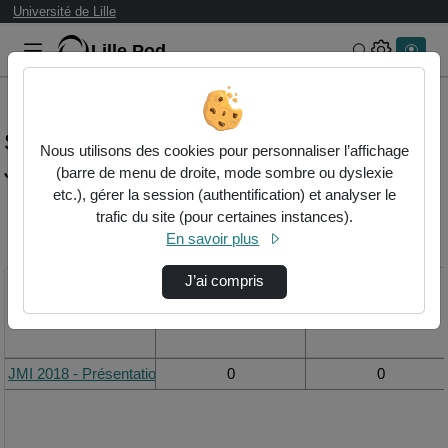
Université de Lille
Lille.Pod
Rechercher 
Statistiques de visualisation de la vidéo
Nous utilisons des cookies pour personnaliser l’affichage
Jmi 2018 - présentation
(barre de menu de droite, mode sombre ou dyslexie
etc.), gérer la session (authentification) et analyser le
trafic du site (pour certaines instances).
Modifier la période de
En savoir plus
visualisation
J’ai compris
Titre
Vue de la journée
Vue du mois
JMI 2018 - Présentation
0
0