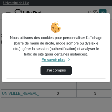
Université de Lille
Lille.Pod
Rechercher 
Statistiques de visualisation de la vidéo
Nous utilisons des cookies pour personnaliser l’affichage
Univlille_reveal_4k-vdef.mp4
(barre de menu de droite, mode sombre ou dyslexie
etc.), gérer la session (authentification) et analyser le
trafic du site (pour certaines instances).
Modifier la période de
En savoir plus
visualisation
J’ai compris
Titre
Vue de la journée
Vue du mois
UNIVLILLE_REVEAL_4k-VDEF.mp4
0
9